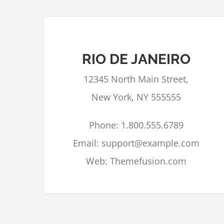
RIO DE JANEIRO
Google Maps kan niet correct geladen
12345 North Main Street,
worden op deze pagina.
New York, NY 555555
Bent u eigenaar van deze
OK
website?
Phone: 1.800.555.6789
Email: support@example.com
Web: Themefusion.com