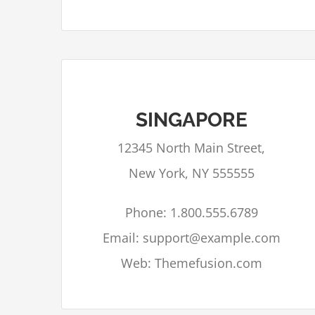
SINGAPORE
Google Maps kan niet correct geladen
12345 North Main Street,
worden op deze pagina.
New York, NY 555555
Bent u eigenaar van deze
OK
website?
Phone: 1.800.555.6789
Email: support@example.com
Web: Themefusion.com