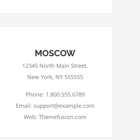
MOSCOW
Google Maps kan niet correct geladen
12345 North Main Street,
worden op deze pagina.
New York, NY 555555
Bent u eigenaar van deze
OK
website?
Phone: 1.800.555.6789
Email: support@example.com
Web: Themefusion.com