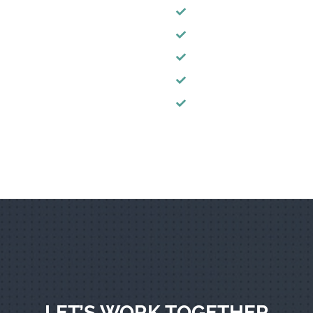
Nulla mollis ex varius nu
Maecenas tincidunt eros s
dimentum justo rutrum.
Morbi egestas erat quis 
s dignissim.
Proin eget libero non odi
 mattis dui molestie.
In scelerisque nulla curs
LET’S WORK TOGETHER