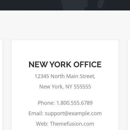
NEW YORK OFFICE
Google Maps kan niet correct geladen
12345 North Main Street,
worden op deze pagina.
New York, NY 555555
Bent u eigenaar van deze
OK
website?
Phone: 1.800.555.6789
Email: support@example.com
Web: Themefusion.com