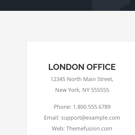
LONDON OFFICE
Google Maps kan niet correct geladen
12345 North Main Street,
worden op deze pagina.
New York, NY 555555
Bent u eigenaar van deze
OK
website?
Phone: 1.800.555.6789
Email: support@example.com
Web: Themefusion.com