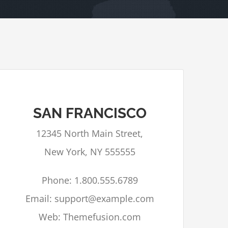
SAN FRANCISCO
Google Maps kan niet correct geladen
12345 North Main Street,
worden op deze pagina.
New York, NY 555555
Bent u eigenaar van deze
OK
website?
Phone: 1.800.555.6789
Email: support@example.com
Web: Themefusion.com