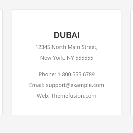
DUBAI
Google Maps kan niet correct geladen
12345 North Main Street,
worden op deze pagina.
New York, NY 555555
Bent u eigenaar van deze
OK
website?
Phone: 1.800.555.6789
Email: support@example.com
Web: Themefusion.com