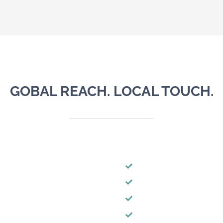
GOBAL REACH. LOCAL TOUCH.
g elit adipiscing elit.
Lorem ipsum dolor sit ame
onsequat.
Maecenas placerat quam 
ollis mauris.
Morbi vitae massa males
 purus lorem.
In id quam iaculis, pre