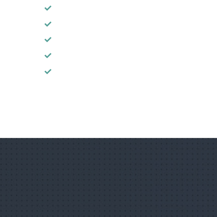
Nulla mollis ex varius nunc sagittis aliquam.
Maecenas tincidunt eros sed facilisis gravida.
Morbi egestas erat quis magna ultricies, id con
Proin eget libero non odio luctus dignissim luctu
In scelerisque nulla cursus erat ullamcorper, nec