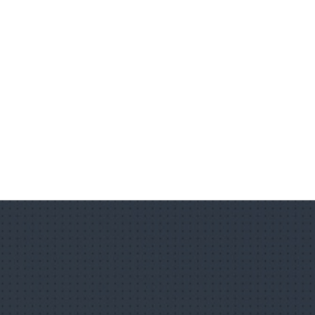
nc sagittis aliquam.
ed facilisis gravida.
magna ultricies, id condimentum justo rutrum.
o luctus dignissim luctus dignissim.
us erat ullamcorper, nec mattis dui molestie.