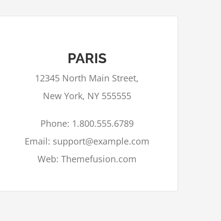
PARIS
Google Maps kan niet correct geladen
12345 North Main Street,
worden op deze pagina.
New York, NY 555555
Bent u eigenaar van deze
OK
website?
Phone: 1.800.555.6789
Email: support@example.com
Web: Themefusion.com